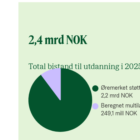
utda
Øremerket 
sektorene i
2,4 mrd NOK
samt utdann
utdanning i 
Total bistand til utdanning i 202
Kjernestøtt
multilatera
beregningen
Øremerket støt
Beregningen
2,2 mrd NOK
kjernestøtte
Beregnet multil
beregninger
249,1 mill NOK