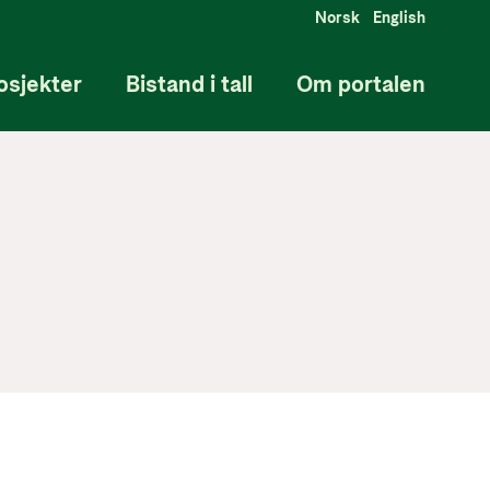
Norsk
English
osjekter
Bistand i tall
Om portalen
ndu
e til