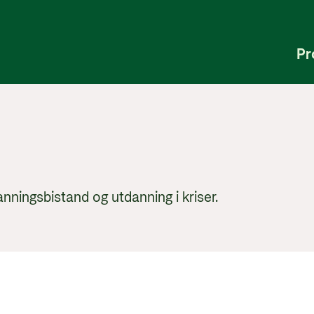
Pr
anningsbistand og utdanning i kriser.
Lukk vi
rket støtte og kjernestøtt