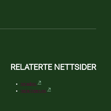
65,8 mill NOK • 2.7%
64,2 mill NOK • 2.6%
63,8 mill NOK • 2.6%
RELATERTE NETTSIDER
57,8 mill NOK • 2.4%
norad.no
regjeringen.no
50,2 mill NOK • 2.1%