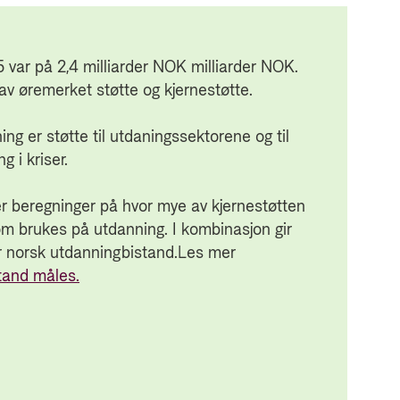
5 var på 2,4 milliarder NOK milliarder NOK.
sifikke
v øremerket støtte og kjernestøtte.
tdanning,
jelpsektoren
ing er støtte til utdaningssektorene og til
 i kriser.
estøtte til
 er beregninger på hvor mye av kjernestøtten
et
som brukes på utdanning. I kombinasjon gir
artnerne.
r norsk utdanningbistand.
Les mer
tar
tand måles.
v offisielle