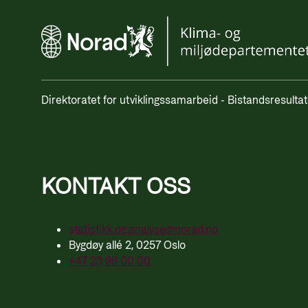
TANZANIA
SØR-SUDAN
Direktoratet for utviklingssamarbeid - Bistandsresultat
UKRAINA
KONTAKT OSS
UGANDA
statistikk.og.analyse@norad.no
Bygdøy allé 2, 0257 Oslo
JORDAN
+47 23 98 00 00