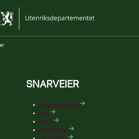
er
SNARVEIER
Bistandsresultater
Land
Sektor
Avtalepartner
Om portalen